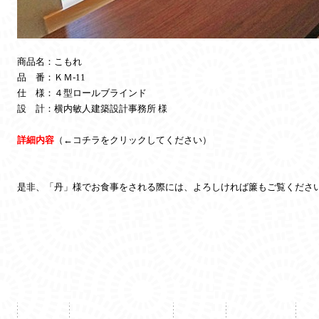
商品名：こもれ
品 番：ＫＭ
-11
仕 様：４型ロールブラインド
設 計：横内敏人建築設計事務所 様
詳細内容
（←コチラをクリックしてください）
是非、「丹」様でお食事をされる際には、よろしければ簾もご覧くださ