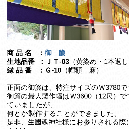
商 品 名 ：
御 簾
生地品番 ：ＪＴ-03
（黄染め・1本返
縁 品 番 ：Ｇ-10
（帽額 麻）
正面の御簾は、特注サイズのＷ3780で
御簾の最大製作幅はＷ3600（12尺
ていましたが、
何とか製作することができました。
是非、生國魂神社様にお参りされる際