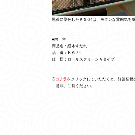
黒茶に染色したＫＧ
-34
は、モダンな雰囲気を
■内 容
商品名：経木すだれ
品 番：ＫＧ
-34
仕 様：ロールスクリーンＡタイプ
※
コチラ
をクリックしていただくと、詳細情報
是非、ご覧ください。