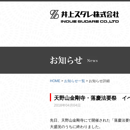
HOME
>
お知らせ一覧
> お知らせ詳細
天野山金剛寺・落慶法要祭 イ
2018年04月04日
先日、天野山金剛寺にて開催された「落慶法要
大盛況のうちに終わりました。